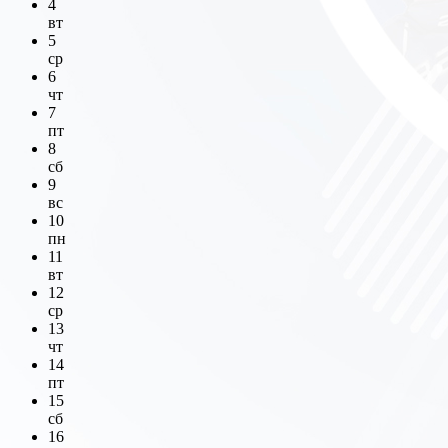
4
вт
5
ср
6
чт
7
пт
8
сб
9
вс
10
пн
11
вт
12
ср
13
чт
14
пт
15
сб
16