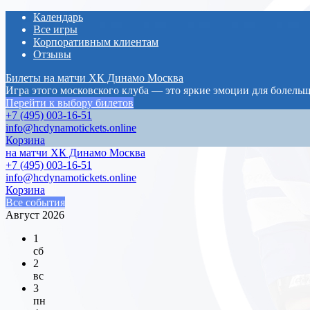
Календарь
Все игры
Корпоративным клиентам
Отзывы
Билеты на матчи ХК Динамо Москва
Игра этого московского клуба — это яркие эмоции для болель
Перейти к выбору билетов
+7 (495) 003-16-51
info@hcdynamotickets.online
Корзина
на матчи ХК Динамо Москва
+7 (495) 003-16-51
info@hcdynamotickets.online
Корзина
Все события
Август 2026
1
сб
2
вс
3
пн