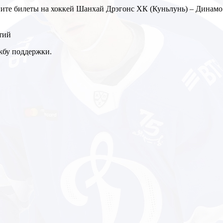
упите билеты на хоккей Шанхай Дрэгонс ХК (Куньлунь) – Динамо
тий
ужбу поддержки.