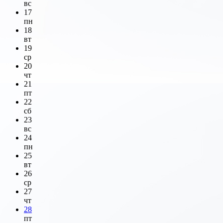
вс
17
пн
18
вт
19
ср
20
чт
21
пт
22
сб
23
вс
24
пн
25
вт
26
ср
27
чт
28
пт