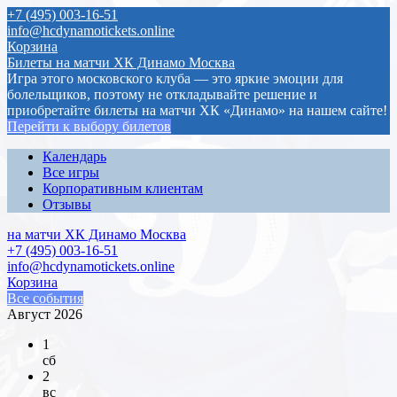
+7 (495) 003-16-51
info@hcdynamotickets.online
Корзина
Билеты на матчи ХК Динамо Москва
Игра этого московского клуба — это яркие эмоции для
болельщиков, поэтому не откладывайте решение и
приобретайте билеты на матчи ХК «Динамо» на нашем сайте!
Перейти к выбору билетов
Календарь
Все игры
Корпоративным клиентам
Отзывы
на матчи ХК Динамо Москва
+7 (495) 003-16-51
info@hcdynamotickets.online
Корзина
Все события
Август 2026
1
сб
2
вс