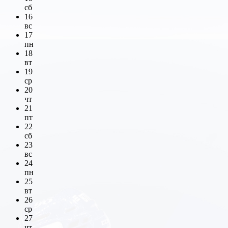
сб
16
вс
17
пн
18
вт
19
ср
20
чт
21
пт
22
сб
23
вс
24
пн
25
вт
26
ср
27
чт