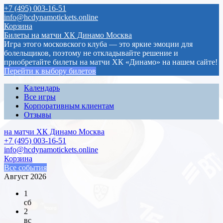
+7 (495) 003-16-51
info@hcdynamotickets.online
Корзина
Билеты на матчи ХК Динамо Москва
Игра этого московского клуба — это яркие эмоции для
болельщиков, поэтому не откладывайте решение и
приобретайте билеты на матчи ХК «Динамо» на нашем сайте!
Перейти к выбору билетов
Календарь
Все игры
Корпоративным клиентам
Отзывы
на матчи ХК Динамо Москва
+7 (495) 003-16-51
info@hcdynamotickets.online
Корзина
Все события
Август 2026
1
сб
2
вс