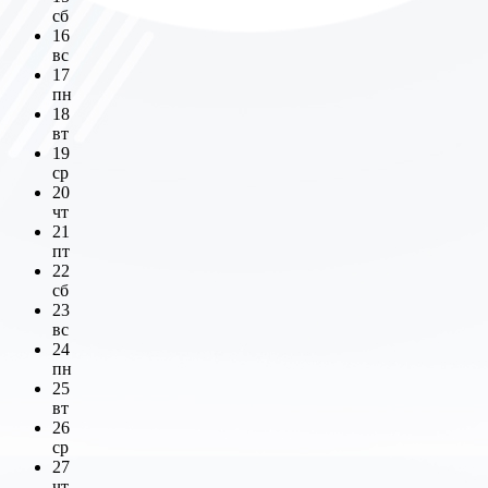
сб
16
вс
17
пн
18
вт
19
ср
20
чт
21
пт
22
сб
23
вс
24
пн
25
вт
26
ср
27
чт