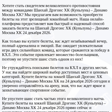
Хотите стать свидетелем великолепного противостояния
между командами Шанхай Дрэгонс ХК (Куньлунь) – Динамо
Москва ХК? Мы предлагаем вам возможность приобрести
билеты на этот зрелищный хоккейный матч. Наша онлайн-
платформа предоставляет вам быстрый и надежный способ
заказать билеты на Шанхай Дрэгонс ХК (Куньлунь) – Динамо
Москва ХК 24 декабря 2026.
Как только вы купите билеты, вас ждет незабываемый вечер,
полный адреналина и эмоций. Вас ожидает увлекательная
игра двух сильнейших команд, которые сражаются за победу в
КХЛ. Это событие привлекает множество болельщиков,
поэтому не упустите шанс стать одним из них!
Не утруждайтесь поисками билетов на КХЛ в других местах.
У нас вы найдете широкий выбор доступных мест и ценовых
категорий. Купите билеты на хоккей Шанхай Дрэгонс ХК
(Куньлунь) – Динамо Москва ХК на 24 декабря 2026 сегодня и
уверенно отправляйтесь на арену, зная, что вас ждет яркое и
захватывающее спортивное событие.
Не упустите шанс стать частью этого великолепного матча.
Купите билеты на хоккей Шанхай Дрэгонс ХК (Куньлунь) –
Динамо Москва ХК 24 декабря 2026 прямо сейчас и