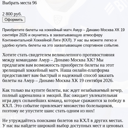
Выбрать места
96
2 800 руб.
Оформить
Приобретите билеты на хоккейный матч Амур – Динамо Москва ХК 19
сентября 2026 и окунитесь в захватывающую атмосферу
Континентальной Хоккейной Лиги (КХЛ). У нас вы можете легко и
удобно купить билеты на это захватывающее спортивное событие.
Хотите стать свидетелем великолепного противостояния
между командами Амур – Динамо Москва ХК? Мы
предлагаем вам возможность приобрести билеты на этот
зрелищный хоккейный матч. Наша онлайн-платформа
предоставляет вам быстрый и надежный способ заказать
билеты на Амур – Динамо Москва ХК 19 сентября 2026.
Как только вы купите билеты, вас ждет незабываемый вечер,
полный адреналина и эмоций. Вас ожидает увлекательная
игра двух сильнейших команд, которые сражаются за победу в
КХЛ. Это событие привлекает множество болельщиков,
поэтому не упустите шанс стать одним из них!
Не утруждайтесь поисками билетов на КХЛ в других местах.
У нас вы найдете широкий выбор доступных мест и ценовых