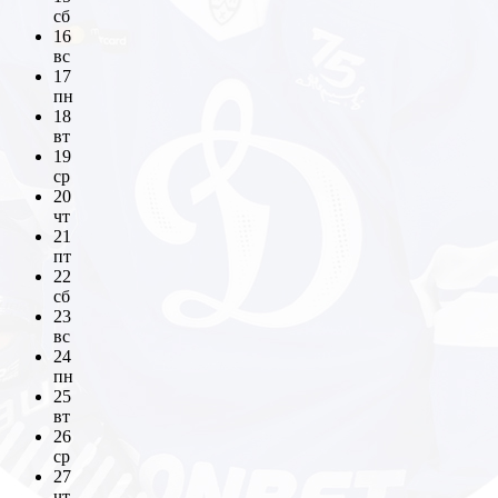
сб
16
вс
17
пн
18
вт
19
ср
20
чт
21
пт
22
сб
23
вс
24
пн
25
вт
26
ср
27
чт