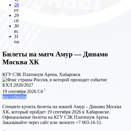
28
пт
29
сб
30
вс
31
пн
Билеты на матч
Амур — Динамо
Москва ХК
КГУ СЗК Платинум Арена, Хабаровск
КХЛ 2026/2027
!
19 сентября 2026
Сб
все события
Спешите купить билеты на хоккей Амур – Динамо Москва
ХК, который пройдет 19 сентября 2026 в Хабаровске.
Официальные билеты на КГУ СЗК Платинум Арена.
Заказывайте через сайт или звоните +7 003-16-51.