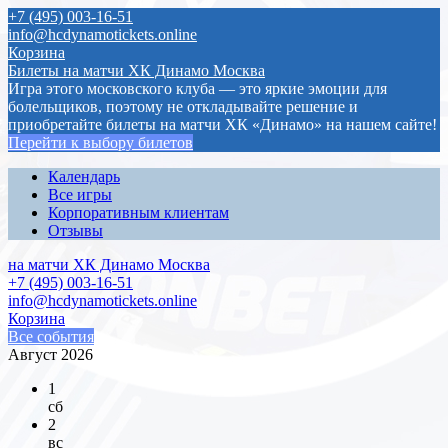
+7 (495) 003-16-51
info@hcdynamotickets.online
Корзина
Билеты на матчи ХК Динамо Москва
Игра этого московского клуба — это яркие эмоции для
болельщиков, поэтому не откладывайте решение и
приобретайте билеты на матчи ХК «Динамо» на нашем сайте!
Перейти к выбору билетов
Календарь
Все игры
Корпоративным клиентам
Отзывы
на матчи ХК Динамо Москва
+7 (495) 003-16-51
info@hcdynamotickets.online
Корзина
Все события
Август 2026
1
сб
2
вс