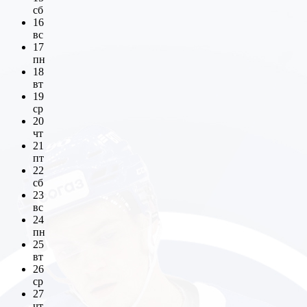
сб
16
вс
17
пн
18
вт
19
ср
20
чт
21
пт
22
сб
23
вс
24
пн
25
вт
26
ср
27
чт