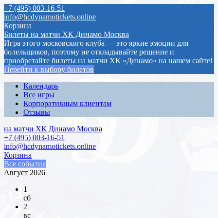
+7 (495) 003-16-51
info@hcdynamotickets.online
Корзина
Билеты на матчи ХК Динамо Москва
Игра этого московского клуба — это яркие эмоции для
болельщиков, поэтому не откладывайте решение и
приобретайте билеты на матчи ХК «Динамо» на нашем сайте!
Перейти к выбору билетов
Календарь
Все игры
Корпоративным клиентам
Отзывы
на матчи ХК Динамо Москва
+7 (495) 003-16-51
info@hcdynamotickets.online
Корзина
Все события
Август 2026
1
сб
2
вс