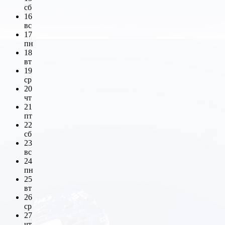
сб
16
вс
17
пн
18
вт
19
ср
20
чт
21
пт
22
сб
23
вс
24
пн
25
вт
26
ср
27
чт