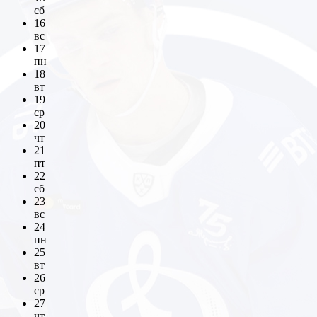
сб
16
вс
17
пн
18
вт
19
ср
20
чт
21
пт
22
сб
23
вс
24
пн
25
вт
26
ср
27
чт