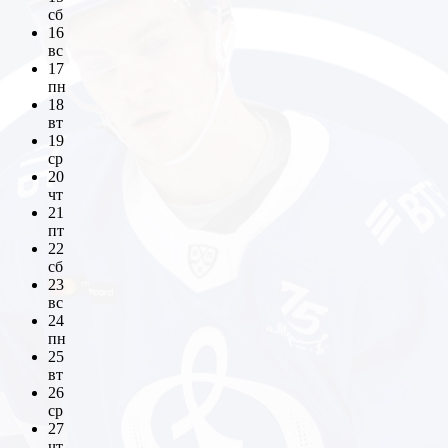
сб
16
вс
17
пн
18
вт
19
ср
20
чт
21
пт
22
сб
23
вс
24
пн
25
вт
26
ср
27
чт